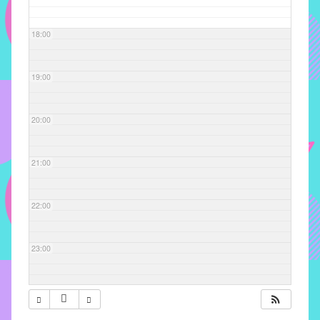
com
soluções
18:00
pacificadoras
para
os
19:00
problemas
verificados
20:00
no
instituto,
bem
21:00
como
propor
22:00
diretrizes
e
ações
23:00
para
a
prevenção
e