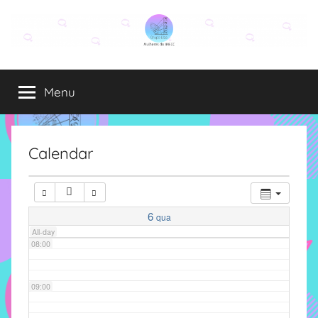
Pular
para
03:00
o
Grupo
O
conteúdo
04:00
grupo
Menu
Elza
Elza
é
05:00
formado
por
Calendar
06:00
alunas,
funcionárias
e
07:00
professoras
6
qua
do
All-day
08:00
IMECC
e
tem
09:00
como
atribuição