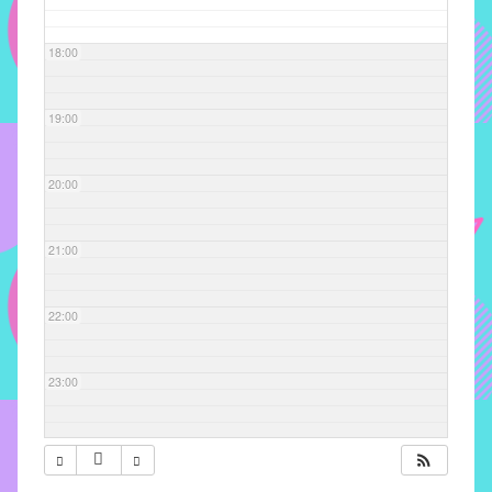
com
soluções
18:00
pacificadoras
para
os
19:00
problemas
verificados
20:00
no
instituto,
bem
21:00
como
propor
22:00
diretrizes
e
ações
23:00
para
a
prevenção
e