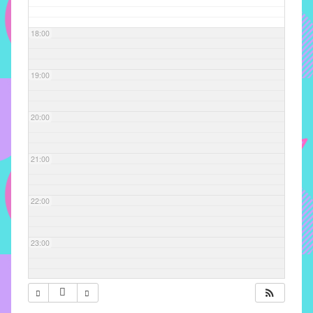
com
soluções
18:00
pacificadoras
para
os
19:00
problemas
verificados
20:00
no
instituto,
bem
21:00
como
propor
22:00
diretrizes
e
ações
23:00
para
a
prevenção
e