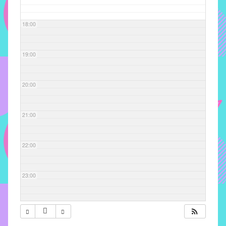
com
soluções
18:00
pacificadoras
para
os
19:00
problemas
verificados
20:00
no
instituto,
bem
21:00
como
propor
22:00
diretrizes
e
ações
23:00
para
a
prevenção
e