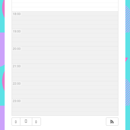
com
soluções
18:00
pacificadoras
para
os
19:00
problemas
verificados
20:00
no
instituto,
bem
21:00
como
propor
22:00
diretrizes
e
ações
23:00
para
a
prevenção
e