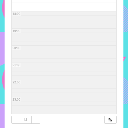
com
soluções
18:00
pacificadoras
para
os
19:00
problemas
verificados
20:00
no
instituto,
bem
21:00
como
propor
22:00
diretrizes
e
ações
23:00
para
a
prevenção
e