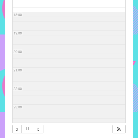
com
soluções
18:00
pacificadoras
para
os
19:00
problemas
verificados
20:00
no
instituto,
bem
21:00
como
propor
22:00
diretrizes
e
ações
23:00
para
a
prevenção
e