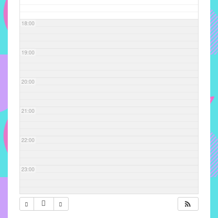
com
soluções
18:00
pacificadoras
para
os
19:00
problemas
verificados
20:00
no
instituto,
bem
21:00
como
propor
22:00
diretrizes
e
ações
23:00
para
a
prevenção
e