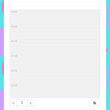
com
soluções
18:00
pacificadoras
para
os
19:00
problemas
verificados
20:00
no
instituto,
bem
21:00
como
propor
22:00
diretrizes
e
ações
23:00
para
a
prevenção
e