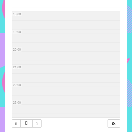
com
soluções
18:00
pacificadoras
para
os
19:00
problemas
verificados
20:00
no
instituto,
bem
21:00
como
propor
22:00
diretrizes
e
ações
23:00
para
a
prevenção
e