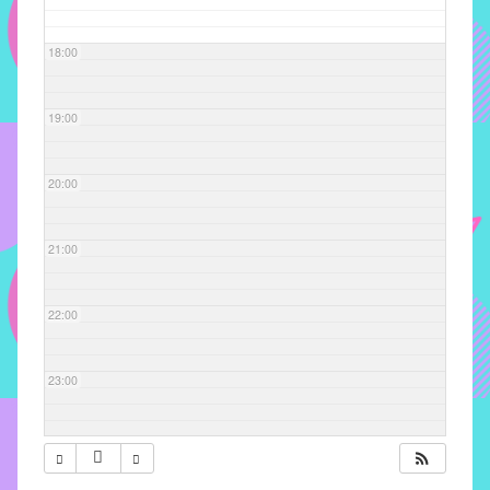
com
soluções
18:00
pacificadoras
para
os
19:00
problemas
verificados
20:00
no
instituto,
bem
21:00
como
propor
22:00
diretrizes
e
ações
23:00
para
a
prevenção
e