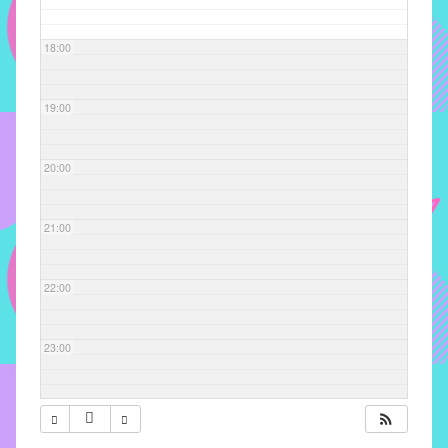
com
soluções
18:00
pacificadoras
para
os
19:00
problemas
verificados
20:00
no
instituto,
bem
21:00
como
propor
22:00
diretrizes
e
ações
23:00
para
a
prevenção
e