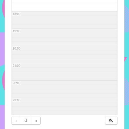
com
soluções
18:00
pacificadoras
para
os
19:00
problemas
verificados
20:00
no
instituto,
bem
21:00
como
propor
22:00
diretrizes
e
ações
23:00
para
a
prevenção
e