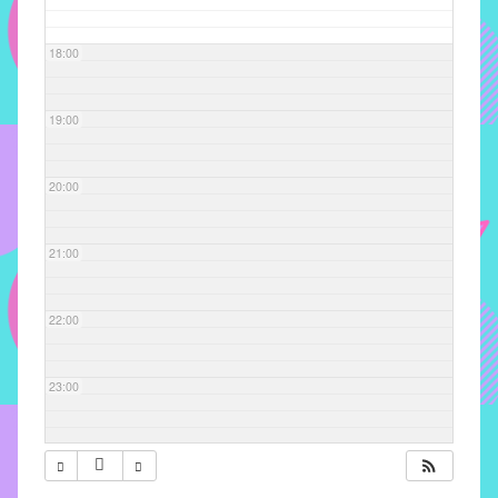
com
soluções
18:00
pacificadoras
para
os
19:00
problemas
verificados
20:00
no
instituto,
bem
21:00
como
propor
22:00
diretrizes
e
ações
23:00
para
a
prevenção
e