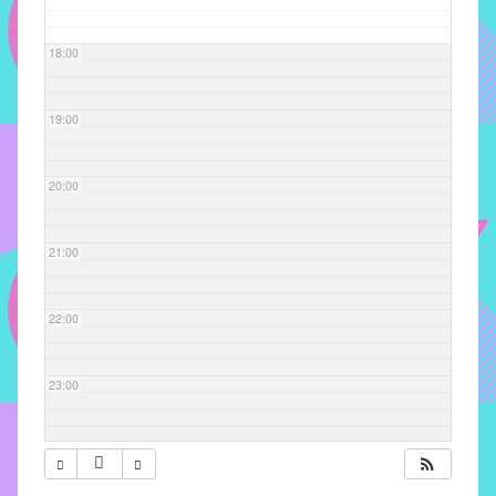
com
soluções
18:00
pacificadoras
para
os
19:00
problemas
verificados
20:00
no
instituto,
bem
21:00
como
propor
22:00
diretrizes
e
ações
23:00
para
a
prevenção
e