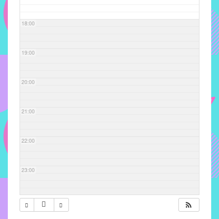
com
soluções
18:00
pacificadoras
para
os
19:00
problemas
verificados
20:00
no
instituto,
bem
21:00
como
propor
22:00
diretrizes
e
ações
23:00
para
a
prevenção
e