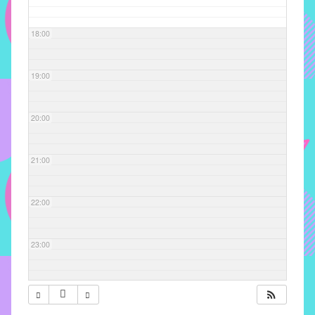
com
soluções
18:00
pacificadoras
para
os
19:00
problemas
verificados
20:00
no
instituto,
bem
21:00
como
propor
22:00
diretrizes
e
ações
23:00
para
a
prevenção
e