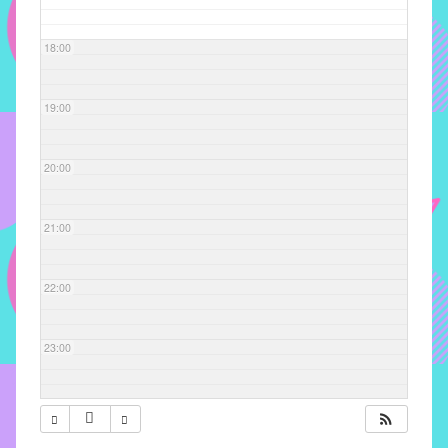
com
soluções
18:00
pacificadoras
para
os
19:00
problemas
verificados
20:00
no
instituto,
bem
21:00
como
propor
22:00
diretrizes
e
ações
23:00
para
a
prevenção
e