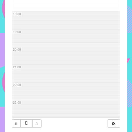
com
soluções
18:00
pacificadoras
para
os
19:00
problemas
verificados
20:00
no
instituto,
bem
21:00
como
propor
22:00
diretrizes
e
ações
23:00
para
a
prevenção
e