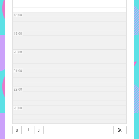
com
soluções
18:00
pacificadoras
para
os
19:00
problemas
verificados
20:00
no
instituto,
bem
21:00
como
propor
22:00
diretrizes
e
ações
23:00
para
a
prevenção
e