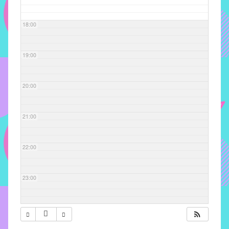
com
soluções
18:00
pacificadoras
para
os
19:00
problemas
verificados
20:00
no
instituto,
bem
21:00
como
propor
22:00
diretrizes
e
ações
23:00
para
a
prevenção
e