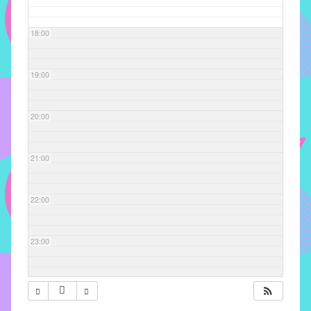
com
soluções
18:00
pacificadoras
para
os
19:00
problemas
verificados
20:00
no
instituto,
bem
21:00
como
propor
22:00
diretrizes
e
ações
23:00
para
a
prevenção
e