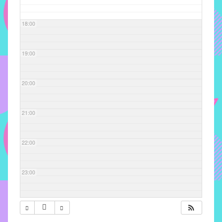
com
soluções
18:00
pacificadoras
para
os
19:00
problemas
verificados
20:00
no
instituto,
bem
21:00
como
propor
22:00
diretrizes
e
ações
23:00
para
a
prevenção
e