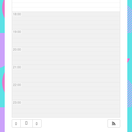
com
soluções
18:00
pacificadoras
para
os
19:00
problemas
verificados
20:00
no
instituto,
bem
21:00
como
propor
22:00
diretrizes
e
ações
23:00
para
a
prevenção
e