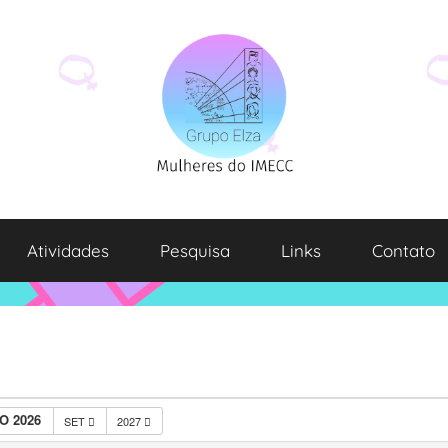
Atividades
Pesquisa
Links
Contato
O 2026
SET
2027