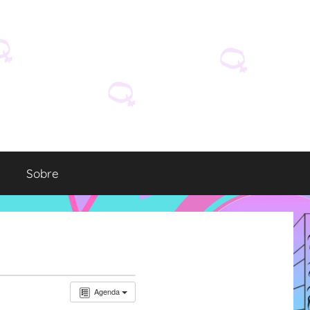
Sobre
Agenda