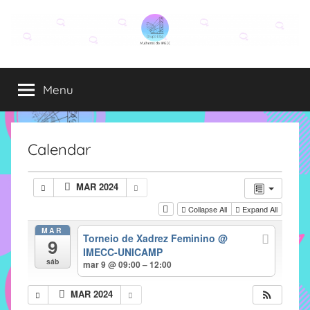
Pular
para
o
Grupo
O
conteúdo
grupo
Menu
Elza
Elza
é
formado
por
Calendar
alunas,
funcionárias
MAR 2024
e
Collapse All
Expand All
professoras
do
MAR
Torneio de Xadrez Feminino
@
9
IMECC
IMECC-UNICAMP
e
sáb
mar 9 @ 09:00 – 12:00
tem
como
MAR 2024
atribuição