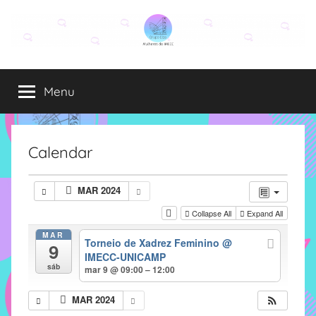
Pular
para
o
Grupo
O
conteúdo
grupo
Menu
Elza
Elza
é
formado
por
Calendar
alunas,
funcionárias
MAR 2024
e
Collapse All
Expand All
professoras
do
MAR
Torneio de Xadrez Feminino
@
9
IMECC
IMECC-UNICAMP
e
sáb
mar 9 @ 09:00 – 12:00
tem
como
MAR 2024
atribuição