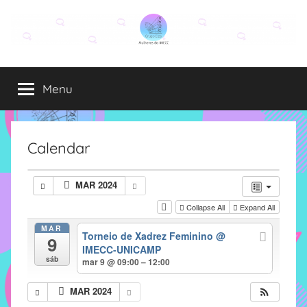
Pular
para
o
Grupo
O
conteúdo
grupo
Menu
Elza
Elza
é
formado
por
Calendar
alunas,
funcionárias
MAR 2024
e
Collapse All
Expand All
professoras
do
MAR
Torneio de Xadrez Feminino
@
9
IMECC
IMECC-UNICAMP
e
sáb
mar 9 @ 09:00 – 12:00
tem
como
MAR 2024
atribuição