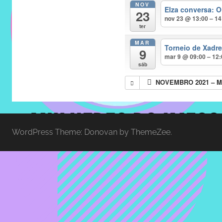
NOV
do
Elza conversa: O
23
IMECC
nov 23 @ 13:00 – 14
ter
e
MAR
tem
Torneio de Xadr
9
como
mar 9 @ 09:00 – 12
sáb
atribuição
NOVEMBRO 2021 – M
implementar
mecanismos
que
proporcionem
WordPress Theme: Donovan by ThemeZee.
o
fortalecimento
dos
vínculos
sociais
e
profissionais