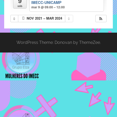
9
IMECC-UNICAMP
implementar
sáb
mar 9 @ 09:00 – 12:00
mecanismos
NOV 2021 – MAR 2024
que
proporcionem
o
fortalecimento
WordPress Theme: Donovan by ThemeZee.
dos
vínculos
sociais
e
profissionais
entre
alunos,
professores
e
funcionários
do
IMECC,