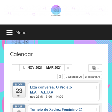
Pular
para
o
Grupo
O
conteúdo
grupo
Menu
Elza
Elza
é
formado
por
Calendar
alunas,
funcionárias
NOV 2021 – MAR 2024
e
professoras
Collapse All
Expand All
do
NOV
Elza conversa: O Projeto
IMECC
23
M.A.F.A.L.D.A
e
ter
nov 23 @ 13:00 – 14:00
tem
como
MAR
Torneio de Xadrez Feminino
@
atribuição