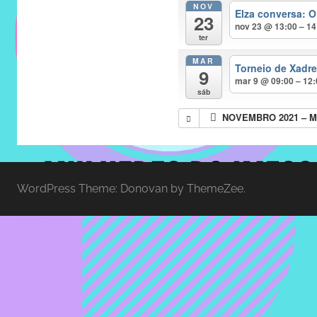
NOV
do
Elza conversa: O
23
IMECC
nov 23 @ 13:00 – 14
ter
e
MAR
tem
Torneio de Xadr
9
como
mar 9 @ 09:00 – 12
sáb
atribuição
NOVEMBRO 2021 – M
implementar
mecanismos
que
proporcionem
WordPress Theme: Donovan by ThemeZee.
o
fortalecimento
dos
vínculos
sociais
e
profissionais