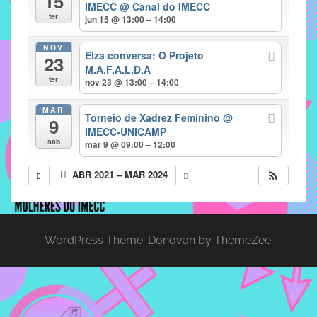
15
IMECC
@ Canal do IMECC
implementar
ter
jun 15 @ 13:00 – 14:00
mecanismos
NOV
que
Elza conversa: O Projeto
23
proporcionem
M.A.F.A.L.D.A
ter
nov 23 @ 13:00 – 14:00
o
fortalecimento
MAR
Torneio de Xadrez Feminino
@
dos
9
IMECC-UNICAMP
vínculos
sáb
mar 9 @ 09:00 – 12:00
sociais
e
ABR 2021 – MAR 2024
profissionais
entre
alunos,
professores
WordPress Theme: Donovan by ThemeZee.
e
funcionários
do
IMECC,