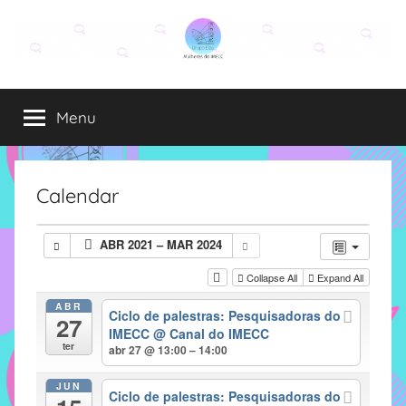
Pular
para
o
Grupo
O
conteúdo
grupo
Menu
Elza
Elza
é
formado
por
Calendar
alunas,
funcionárias
ABR 2021 – MAR 2024
e
professoras
Collapse All
Expand All
do
ABR
Ciclo de palestras: Pesquisadoras do
IMECC
27
IMECC
@ Canal do IMECC
e
ter
abr 27 @ 13:00 – 14:00
tem
como
JUN
Ciclo de palestras: Pesquisadoras do
atribuição