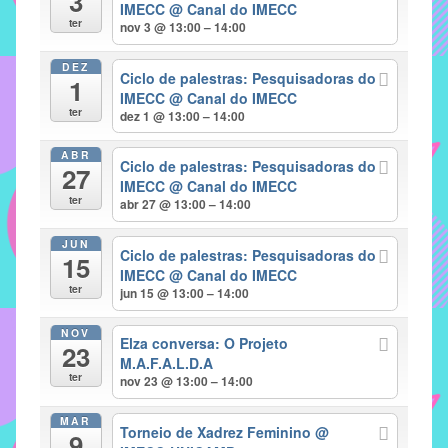
3
IMECC
@ Canal do IMECC
implementar
ter
nov 3 @ 13:00 – 14:00
mecanismos
DEZ
que
Ciclo de palestras: Pesquisadoras do
1
proporcionem
IMECC
@ Canal do IMECC
ter
dez 1 @ 13:00 – 14:00
o
fortalecimento
ABR
Ciclo de palestras: Pesquisadoras do
dos
27
IMECC
@ Canal do IMECC
vínculos
ter
abr 27 @ 13:00 – 14:00
sociais
e
JUN
Ciclo de palestras: Pesquisadoras do
15
profissionais
IMECC
@ Canal do IMECC
entre
ter
jun 15 @ 13:00 – 14:00
alunos,
NOV
professores
Elza conversa: O Projeto
23
e
M.A.F.A.L.D.A
ter
nov 23 @ 13:00 – 14:00
funcionários
do
MAR
Torneio de Xadrez Feminino
@
IMECC,
9