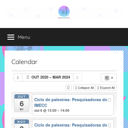
Pular
para
o
Grupo
O
conteúdo
grupo
Menu
Elza
Elza
é
formado
por
Calendar
alunas,
funcionárias
OUT 2020 – MAR 2024
e
professoras
Collapse All
Expand All
do
OUT
Ciclo de palestras: Pesquisadoras do
IMECC
6
IMECC
e
ter
out 6 @ 13:00 – 14:00
tem
como
NOV
Ciclo de palestras: Pesquisadoras do
atribuição