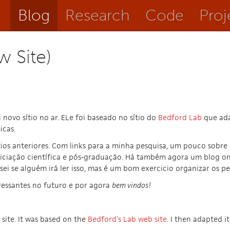
Blog
Research
Code
Proj
w Site)
ovo sítio no ar. ELe foi baseado no sítio do
Bedford Lab
que ada
icas.
ios anteriores. Com links para a minha pesquisa, um pouco sobre 
iciação científica e pós-graduação. Há também agora um blog on
sei se alguém irá ler isso, mas é um bom exercicio organizar os p
ressantes no futuro e por agora
bem vindos!
site. It was based on the
Bedford’s Lab web site
. I then adapted i