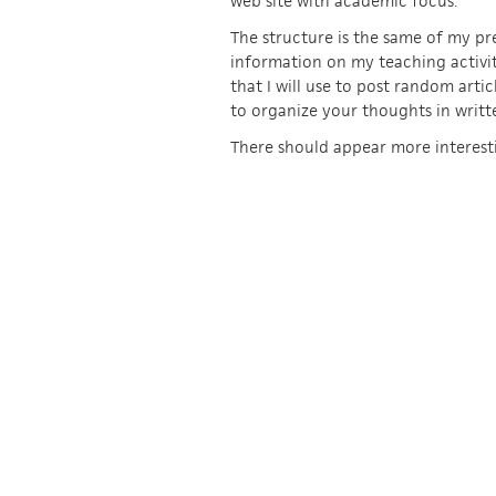
web site with academic focus.
The structure is the same of my pr
information on my teaching activit
that I will use to post random artic
to organize your thoughts in writt
There should appear more interesti