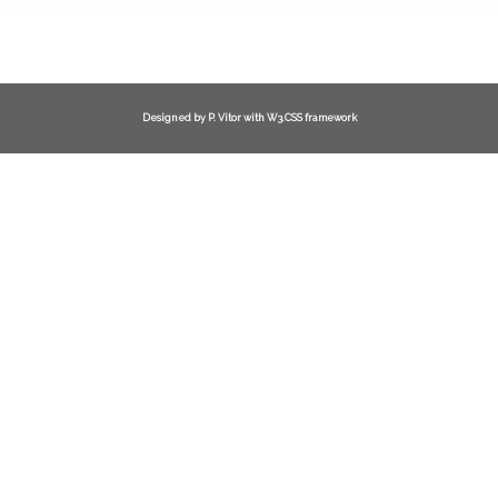
Designed by
P. Vitor
with W3.CSS framework