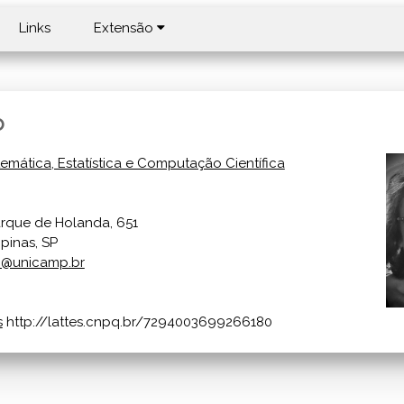
Links
Extensão
o
temática, Estatística e Computação Científica
rque de Holanda, 651
pinas, SP
fo@unicamp.br
s
http://lattes.cnpq.br/7294003699266180