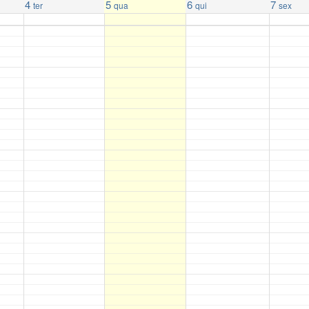
4
5
6
7
ter
qua
qui
sex