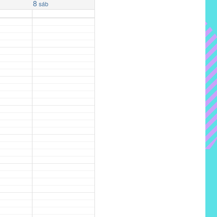
8
sáb