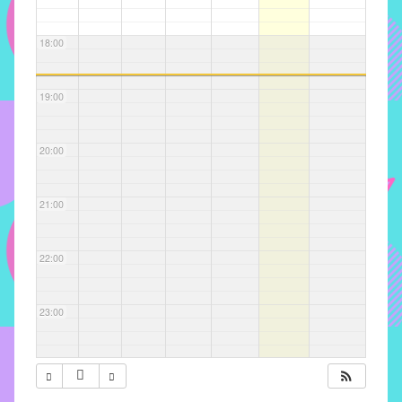
com
soluções
18:00
pacificadoras
para
os
19:00
problemas
verificados
20:00
no
instituto,
bem
21:00
como
propor
22:00
diretrizes
e
ações
23:00
para
a
prevenção
e