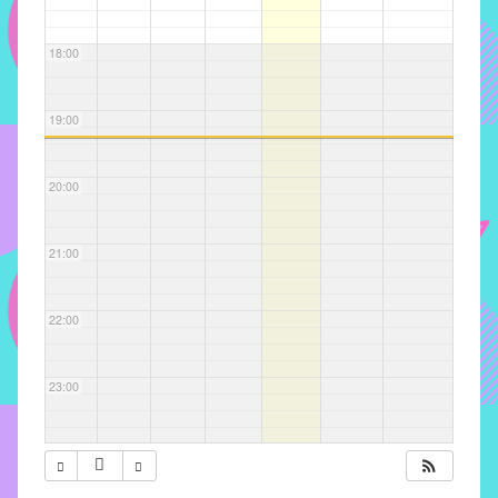
com
soluções
18:00
pacificadoras
para
os
19:00
problemas
verificados
20:00
no
instituto,
bem
21:00
como
propor
22:00
diretrizes
e
ações
23:00
para
a
prevenção
e