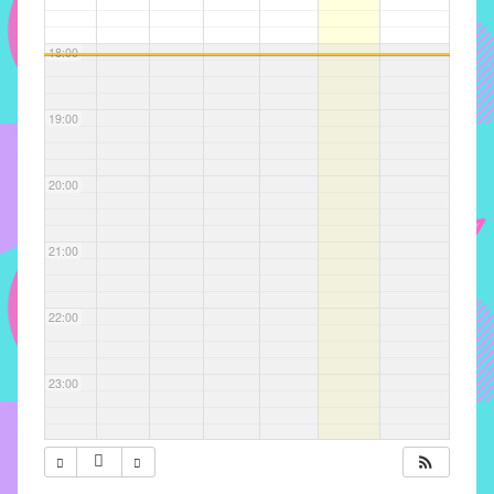
com
soluções
18:00
pacificadoras
para
os
19:00
problemas
verificados
20:00
no
instituto,
bem
21:00
como
propor
22:00
diretrizes
e
ações
23:00
para
a
prevenção
e