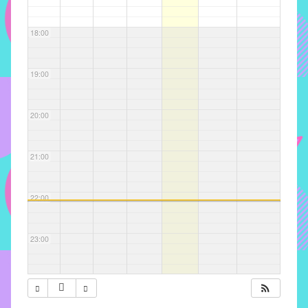
com
soluções
18:00
pacificadoras
para
os
19:00
problemas
verificados
20:00
no
instituto,
bem
21:00
como
propor
22:00
diretrizes
e
ações
23:00
para
a
prevenção
e