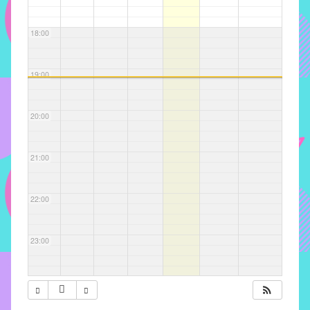
com
soluções
18:00
pacificadoras
para
os
19:00
problemas
verificados
20:00
no
instituto,
bem
21:00
como
propor
22:00
diretrizes
e
ações
23:00
para
a
prevenção
e