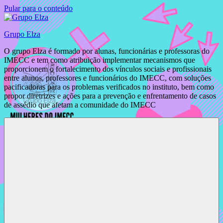
Pular para o conteúdo
Grupo Elza
O grupo Elza é formado por alunas, funcionárias e professoras do
IMECC e tem como atribuição implementar mecanismos que
proporcionem o fortalecimento dos vínculos sociais e profissionais
entre alunos, professores e funcionários do IMECC, com soluções
pacificadoras para os problemas verificados no instituto, bem como
propor diretrizes e ações para a prevenção e enfrentamento de casos
de assédio que afetam a comunidade do IMECC