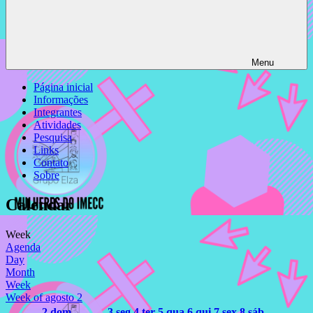
Menu
Página inicial
Informações
Integrantes
Atividades
Pesquisa
Links
Contato
Sobre
Calendar
Week
Agenda
Day
Month
Week
Week of agosto 2
2
dom
3
seg
4
ter
5
qua
6
qui
7
sex
8
sáb