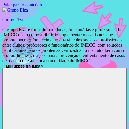
Pular para o conteúdo
Grupo Elza
O grupo Elza é formado por alunas, funcionárias e professoras do
IMECC e tem como atribuição implementar mecanismos que
proporcionem o fortalecimento dos vínculos sociais e profissionais
entre alunos, professores e funcionários do IMECC, com soluções
pacificadoras para os problemas verificados no instituto, bem como
propor diretrizes e ações para a prevenção e enfrentamento de casos
de assédio que afetam a comunidade do IMECC