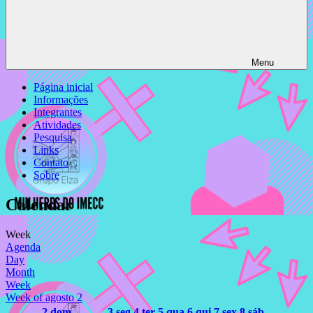
Menu
Página inicial
Informações
Integrantes
Atividades
Pesquisa
Links
Contato
Sobre
Calendar
Week
Agenda
Day
Month
Week
Week of agosto 2
2
dom
3
seg
4
ter
5
qua
6
qui
7
sex
8
sáb