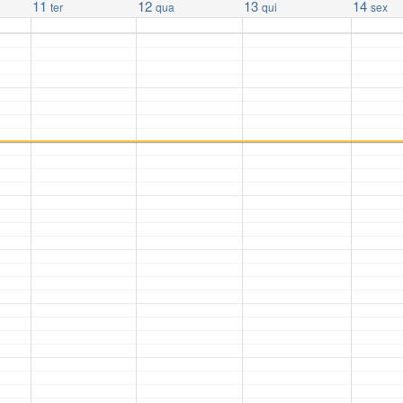
11
12
13
14
ter
qua
qui
sex