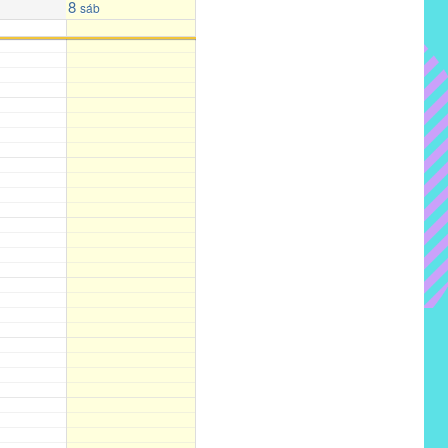
8
sáb