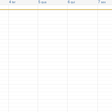
4
5
6
7
ter
qua
qui
sex