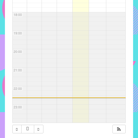
com
soluções
18:00
pacificadoras
para
os
19:00
problemas
verificados
20:00
no
instituto,
bem
21:00
como
propor
22:00
diretrizes
e
ações
23:00
para
a
prevenção
e