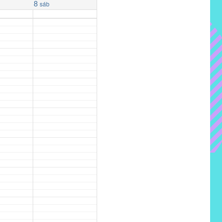
8
sáb