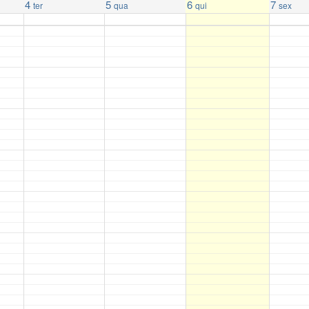
4
5
6
7
ter
qua
qui
sex