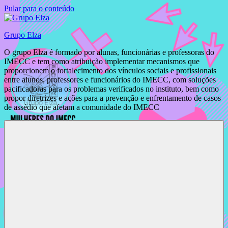
Pular para o conteúdo
Grupo Elza
O grupo Elza é formado por alunas, funcionárias e professoras do
IMECC e tem como atribuição implementar mecanismos que
proporcionem o fortalecimento dos vínculos sociais e profissionais
entre alunos, professores e funcionários do IMECC, com soluções
pacificadoras para os problemas verificados no instituto, bem como
propor diretrizes e ações para a prevenção e enfrentamento de casos
de assédio que afetam a comunidade do IMECC