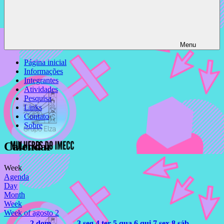
Menu
Página inicial
Informações
Integrantes
Atividades
Pesquisa
Links
Contato
Sobre
Calendar
Week
Agenda
Day
Month
Week
Week of agosto 2
2
dom
3
seg
4
ter
5
qua
6
qui
7
sex
8
sáb